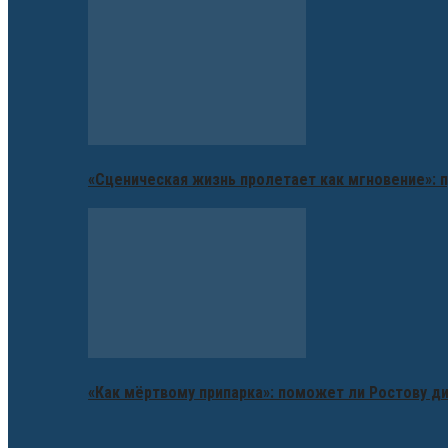
«Сценическая жизнь пролетает как мгновение»: п
«Как мёртвому припарка»: поможет ли Ростову д