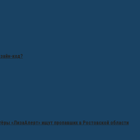
изайн-код?
нтёры «ЛизаАлерт» ищут пропавших в Ростовской области