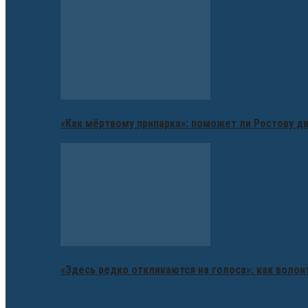
«Как мёртвому припарка»: поможет ли Ростову д
«Здесь редко откликаются на голоса»: как воло