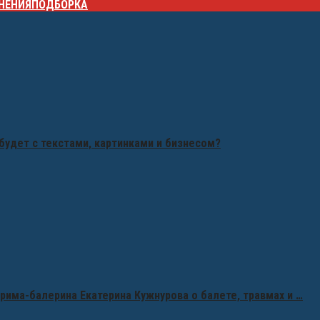
НЕНИЯ
ПОДБОРКА
будет с текстами, картинками и бизнесом?
рима-балерина Екатерина Кужнурова о балете, травмах и …