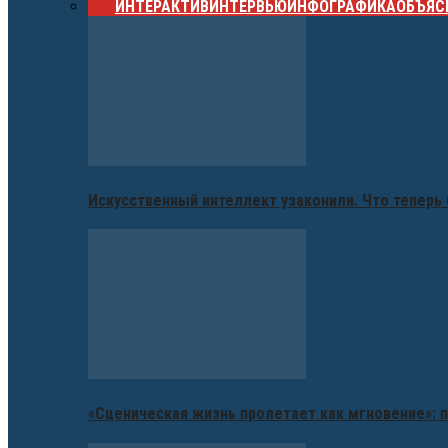
ВСЕ
ИНТЕРАКТИВ
ИНТЕРВЬЮ
ИНФОГРАФИКА
ОБЪЯС
Искусственный интеллект узаконили. Что теперь 
«Сценическая жизнь пролетает как мгновение»: п