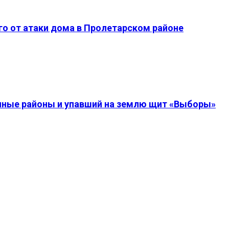
о от атаки дома в Пролетарском районе
енные районы и упавший на землю щит «Выборы»