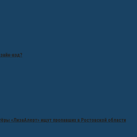
изайн-код?
нтёры «ЛизаАлерт» ищут пропавших в Ростовской области