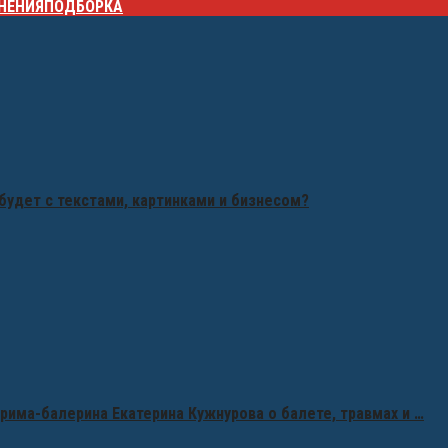
НЕНИЯ
ПОДБОРКА
будет с текстами, картинками и бизнесом?
рима-балерина Екатерина Кужнурова о балете, травмах и …