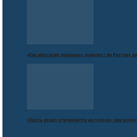
«Как мёртвому припарка»: поможет ли Ростову д
«Здесь редко откликаются на голоса»: как воло