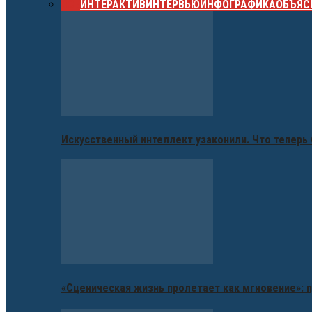
ВСЕ
ИНТЕРАКТИВ
ИНТЕРВЬЮ
ИНФОГРАФИКА
ОБЪЯС
Искусственный интеллект узаконили. Что теперь 
«Сценическая жизнь пролетает как мгновение»: п