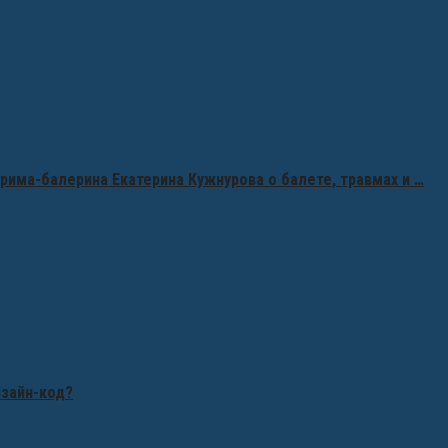
рима-балерина Екатерина Кужнурова о балете, травмах и …
изайн-код?