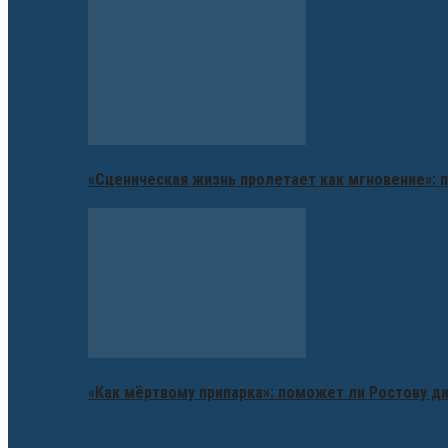
«Сценическая жизнь пролетает как мгновение»: п
«Как мёртвому припарка»: поможет ли Ростову д