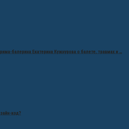
рима-балерина Екатерина Кужнурова о балете, травмах и …
изайн-код?