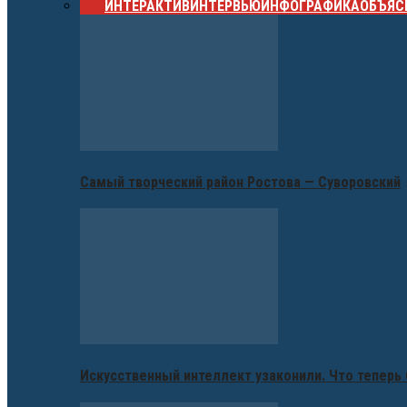
ВСЕ
ИНТЕРАКТИВ
ИНТЕРВЬЮ
ИНФОГРАФИКА
ОБЪЯС
Самый творческий район Ростова — Суворовский
Искусственный интеллект узаконили. Что теперь 