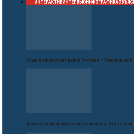
ВСЕ
ИНТЕРАКТИВ
ИНТЕРВЬЮ
ИНФОГРАФИКА
ОБЪЯС
Самый творческий район Ростова — Суворовский
Искусственный интеллект узаконили. Что теперь 