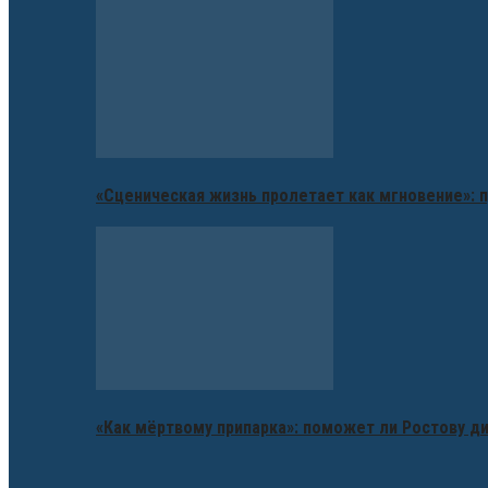
«Сценическая жизнь пролетает как мгновение»: п
«Как мёртвому припарка»: поможет ли Ростову д