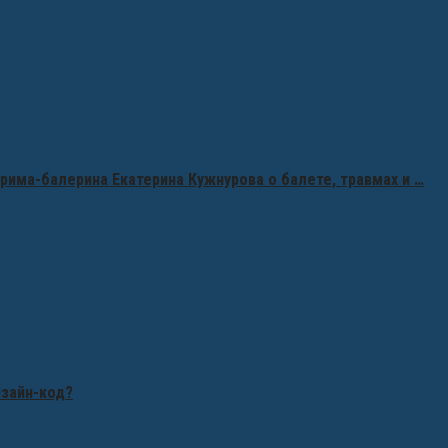
рима-балерина Екатерина Кужнурова о балете, травмах и …
изайн-код?