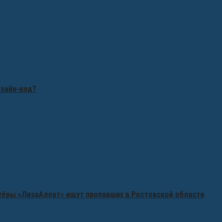
изайн-код?
нтёры «ЛизаАлерт» ищут пропавших в Ростовской области