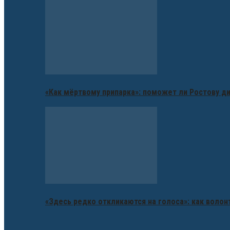
«Как мёртвому припарка»: поможет ли Ростову д
«Здесь редко откликаются на голоса»: как воло