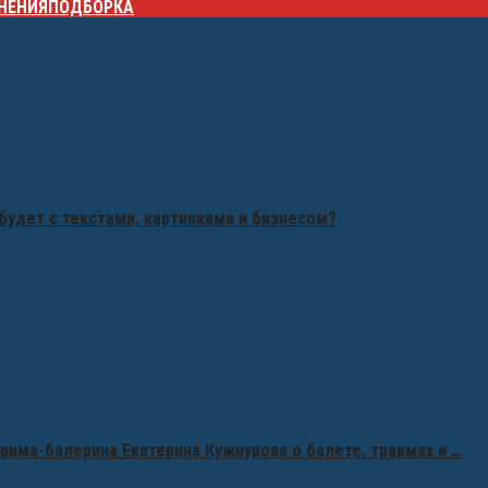
НЕНИЯ
ПОДБОРКА
будет с текстами, картинками и бизнесом?
рима-балерина Екатерина Кужнурова о балете, травмах и …