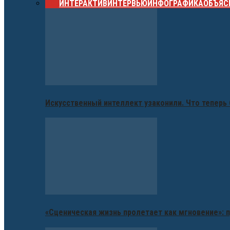
ВСЕ
ИНТЕРАКТИВ
ИНТЕРВЬЮ
ИНФОГРАФИКА
ОБЪЯС
Искусственный интеллект узаконили. Что теперь 
«Сценическая жизнь пролетает как мгновение»: п