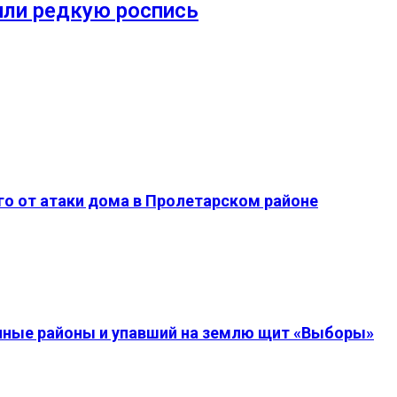
или редкую роспись
о от атаки дома в Пролетарском районе
енные районы и упавший на землю щит «Выборы»