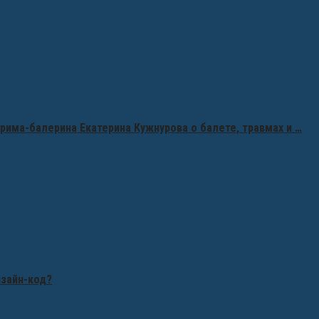
рима-балерина Екатерина Кужнурова о балете, травмах и …
изайн-код?