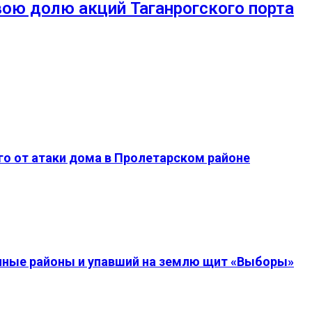
ою долю акций Таганрогского порта
о от атаки дома в Пролетарском районе
енные районы и упавший на землю щит «Выборы»