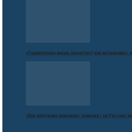
«Сценическая жизнь пролетает как мгновение»: п
«Как мёртвому припарка»: поможет ли Ростову д