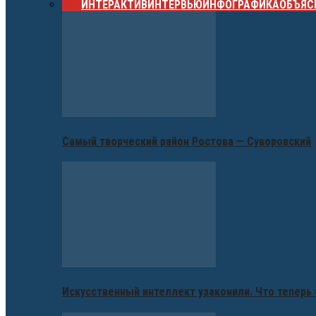
ВСЕ
ИНТЕРАКТИВ
ИНТЕРВЬЮ
ИНФОГРАФИКА
ОБЪЯС
Самый творческий район Ростова — Суворовский
Искусственный интеллект узаконили. Что теперь 