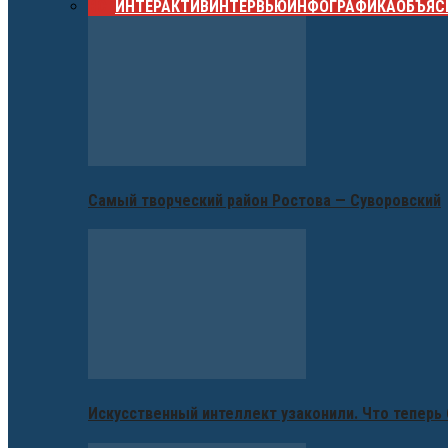
ВСЕ
ИНТЕРАКТИВ
ИНТЕРВЬЮ
ИНФОГРАФИКА
ОБЪЯС
Самый творческий район Ростова — Суворовский
Искусственный интеллект узаконили. Что теперь 