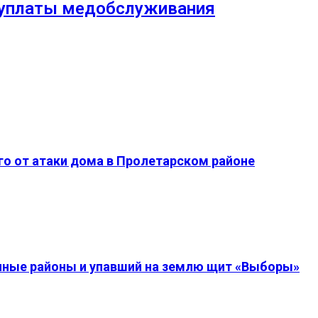
неуплаты медобслуживания
о от атаки дома в Пролетарском районе
енные районы и упавший на землю щит «Выборы»