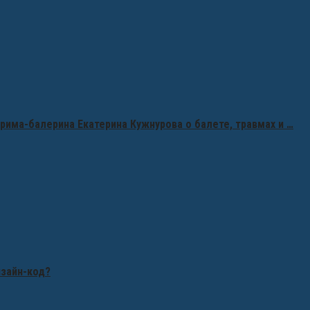
рима-балерина Екатерина Кужнурова о балете, травмах и …
изайн-код?