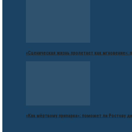
«Сценическая жизнь пролетает как мгновение»: п
«Как мёртвому припарка»: поможет ли Ростову д