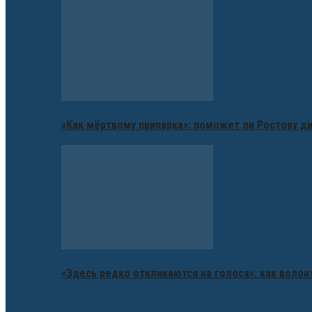
«Как мёртвому припарка»: поможет ли Ростову д
«Здесь редко откликаются на голоса»: как воло