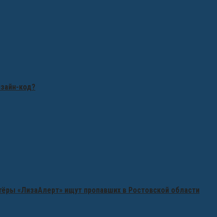
изайн-код?
нтёры «ЛизаАлерт» ищут пропавших в Ростовской области