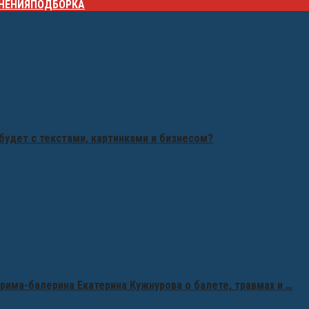
НЕНИЯ
ПОДБОРКА
будет с текстами, картинками и бизнесом?
рима-балерина Екатерина Кужнурова о балете, травмах и …