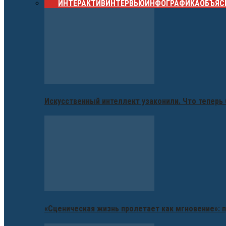
ВСЕ
ИНТЕРАКТИВ
ИНТЕРВЬЮ
ИНФОГРАФИКА
ОБЪЯС
Искусственный интеллект узаконили. Что теперь 
«Сценическая жизнь пролетает как мгновение»: п