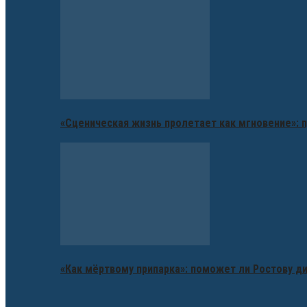
«Сценическая жизнь пролетает как мгновение»: п
«Как мёртвому припарка»: поможет ли Ростову д