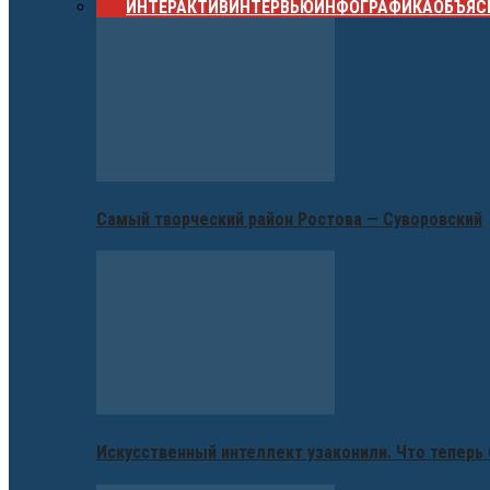
ВСЕ
ИНТЕРАКТИВ
ИНТЕРВЬЮ
ИНФОГРАФИКА
ОБЪЯС
Самый творческий район Ростова — Суворовский
Искусственный интеллект узаконили. Что теперь 