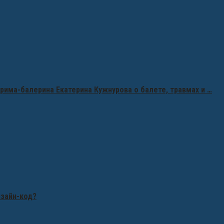
рима-балерина Екатерина Кужнурова о балете, травмах и …
изайн-код?