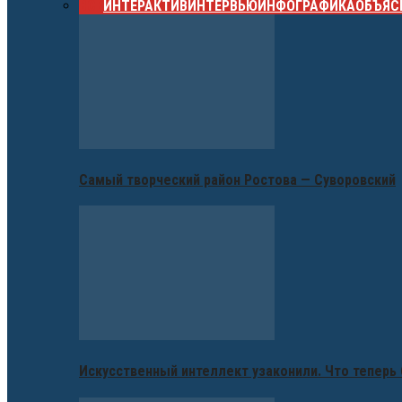
ВСЕ
ИНТЕРАКТИВ
ИНТЕРВЬЮ
ИНФОГРАФИКА
ОБЪЯС
Самый творческий район Ростова — Суворовский
Искусственный интеллект узаконили. Что теперь 