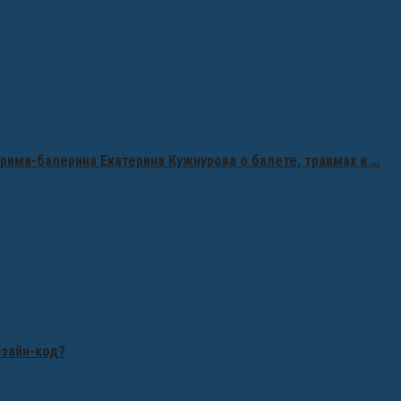
рима-балерина Екатерина Кужнурова о балете, травмах и …
изайн-код?