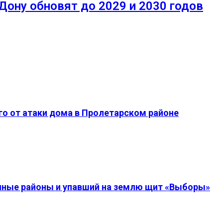
ону обновят до 2029 и 2030 годов
о от атаки дома в Пролетарском районе
енные районы и упавший на землю щит «Выборы»