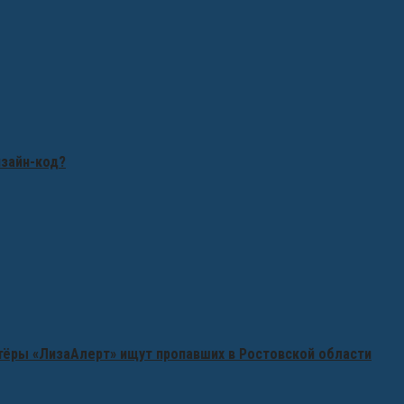
изайн-код?
нтёры «ЛизаАлерт» ищут пропавших в Ростовской области