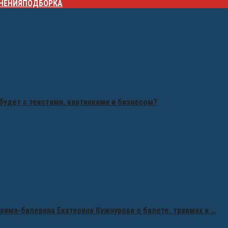
НЕНИЯ
ПОДБОРКА
будет с текстами, картинками и бизнесом?
рима-балерина Екатерина Кужнурова о балете, травмах и …