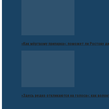
«Как мёртвому припарка»: поможет ли Ростову д
«Здесь редко откликаются на голоса»: как воло