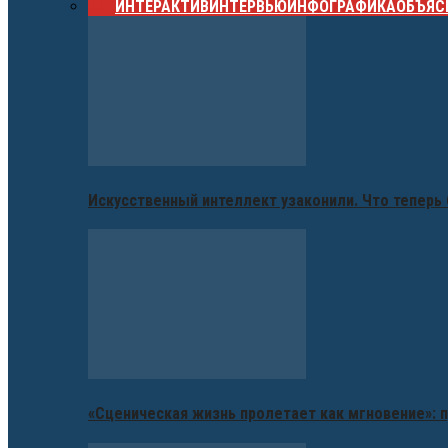
ВСЕ
ИНТЕРАКТИВ
ИНТЕРВЬЮ
ИНФОГРАФИКА
ОБЪЯС
Искусственный интеллект узаконили. Что теперь 
«Сценическая жизнь пролетает как мгновение»: п