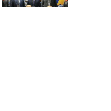
Сеть турагентств «Розовый слон» будет
развивать чартерные авиаперевозки с
«Азимутом»
НОВОСТИ
17 марта 2021