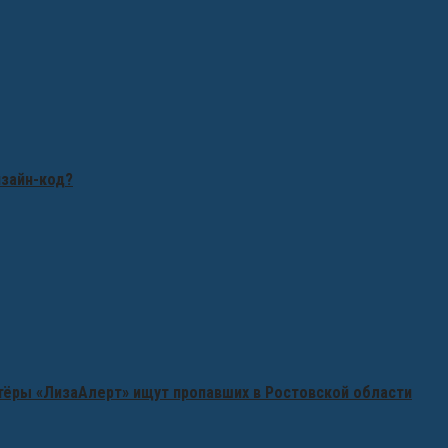
изайн-код?
нтёры «ЛизаАлерт» ищут пропавших в Ростовской области