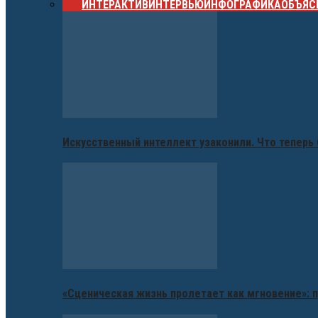
ВСЕ
ИНТЕРАКТИВ
ИНТЕРВЬЮ
ИНФОГРАФИКА
ОБЪЯС
Искусственный интеллект узаконили. Что теперь 
«Сценическая жизнь пролетает как мгновение»: п