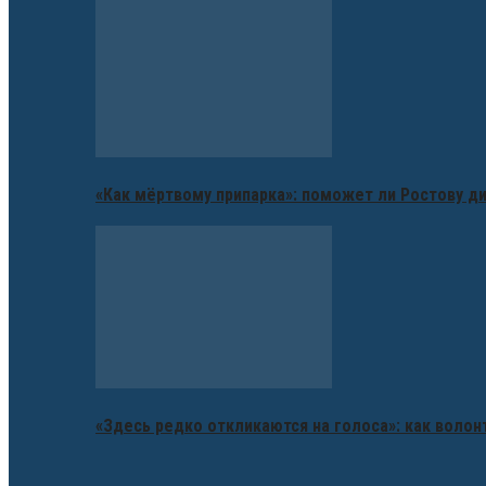
«Как мёртвому припарка»: поможет ли Ростову д
«Здесь редко откликаются на голоса»: как воло