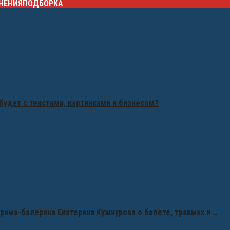
НЕНИЯ
ПОДБОРКА
будет с текстами, картинками и бизнесом?
рима-балерина Екатерина Кужнурова о балете, травмах и …