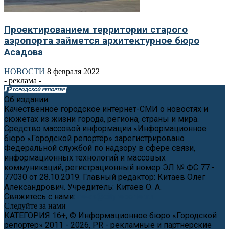
Проектированием территории старого
аэропорта займется архитектурное бюро
Асадова
НОВОСТИ
8 февраля 2022
- реклама -
Об издании
Качественное городское интернет-СМИ о новостях и
сюжетах из жизни города, региона, страны и мира.
Средство массовой информации «Информационное
бюро «Городской репортёр» зарегистрировано
Федеральной службой по надзору в сфере связи,
информационных технологий и массовых
коммуникаций, регистрационный номер ЭЛ № ФС 77 -
77030 от 28.10.2019. Главный редактор: Китаев Олег
Александрович. Учредитель: Китаев О. А.
Свяжитесь с нами:
news@cityreporter.ru
Следуйте за нами
КАТЕГОРИЯ 16+, © Информационное бюро «Городской
репортёр» 2011 - 2026, PR - рекламные и партнерские