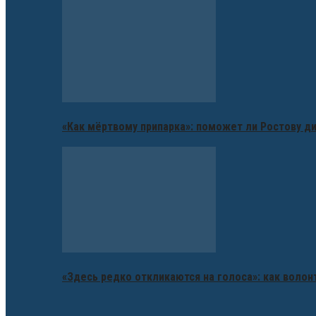
«Как мёртвому припарка»: поможет ли Ростову д
«Здесь редко откликаются на голоса»: как воло