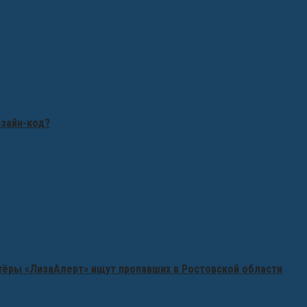
изайн-код?
нтёры «ЛизаАлерт» ищут пропавших в Ростовской области