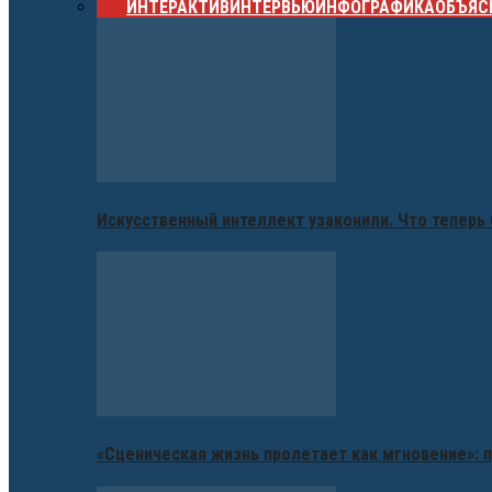
ВСЕ
ИНТЕРАКТИВ
ИНТЕРВЬЮ
ИНФОГРАФИКА
ОБЪЯС
Искусственный интеллект узаконили. Что теперь 
«Сценическая жизнь пролетает как мгновение»: п