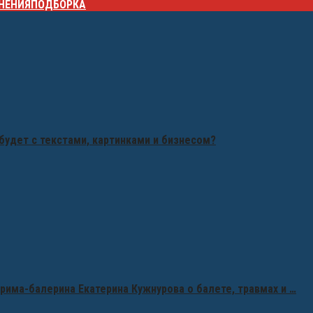
НЕНИЯ
ПОДБОРКА
будет с текстами, картинками и бизнесом?
рима-балерина Екатерина Кужнурова о балете, травмах и …