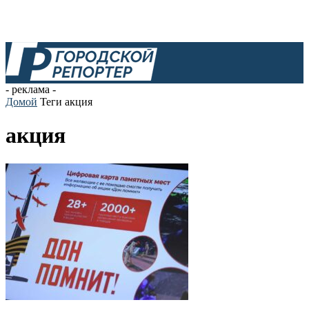
- реклама -
Домой
Теги
акция
акция