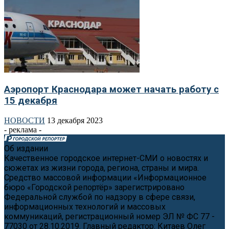
Аэропорт Краснодара может начать работу с
15 декабря
НОВОСТИ
13 декабря 2023
- реклама -
Об издании
Качественное городское интернет-СМИ о новостях и
сюжетах из жизни города, региона, страны и мира.
Средство массовой информации «Информационное
бюро «Городской репортёр» зарегистрировано
Федеральной службой по надзору в сфере связи,
информационных технологий и массовых
коммуникаций, регистрационный номер ЭЛ № ФС 77 -
77030 от 28.10.2019. Главный редактор: Китаев Олег