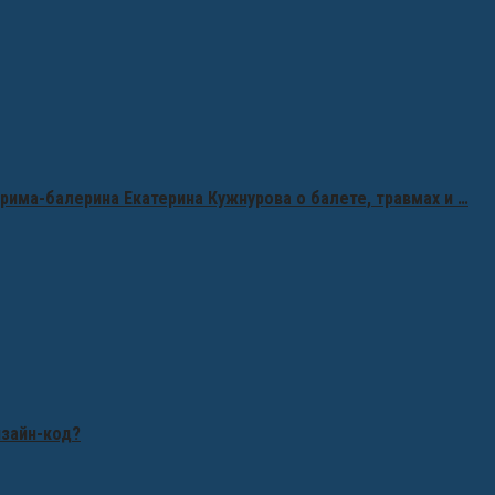
рима-балерина Екатерина Кужнурова о балете, травмах и …
изайн-код?