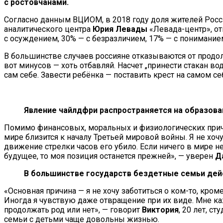
с ростовчанами.
Согласно данным ВЦИОМ, в 2018 году доля жителей России
аналитического центра
Юрия Левады
«Левада-центр», о
с осуждением, 30% — с безразличием, 17% — с пониманием
В большинстве случаев россияне отказываются от продолж
вот минусов — хоть отбавляй. Насчет „принести стакан во
сам себе. Завести ребёнка — поставить крест на самом с
Явление чайлдфри распространяется на образова
Помимо финансовых, моральных и физиологических причин
мире близится к началу Третьей мировой войны. Я не хоч
движение стрелки часов его убило. Если ничего в мире н
будущее, то моя позиция останется прежней», — уверен
Д
В большинстве государств бездетные семьи дей
«Основная причина — я не хочу заботиться о ком-то, кроме
Иногда я чувствую даже отвращение при их виде. Мне ка
продолжать род или нет», — говорит
Виктория
, 20 лет, с
семьи с детьми чаще довольны жизнью.