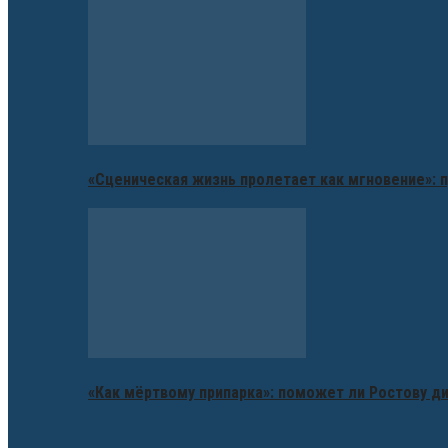
«Сценическая жизнь пролетает как мгновение»: п
«Как мёртвому припарка»: поможет ли Ростову д