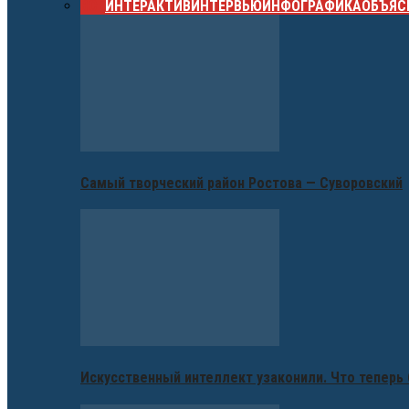
ВСЕ
ИНТЕРАКТИВ
ИНТЕРВЬЮ
ИНФОГРАФИКА
ОБЪЯС
Самый творческий район Ростова — Суворовский
Искусственный интеллект узаконили. Что теперь 