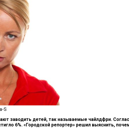
a-S
елают заводить детей, так называемые чайлдфри. Согл
игло 6%. «Городской репортер» решил выяснить, почему