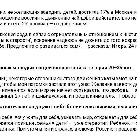
, не желающих заводить детей, достигла 17% в Москве и 6
тношение россиян к движению чайлдфри действительно не
 и всего 2% россиян — с одобрением.
ения рода в связи с отрицательным отношением к институт
ды в старости“, искренне надеюсь не дожить до того возрас
ебе. Предпочитаю развиваться сам», — рассказал
Игорь
, 24
нных молодых людей возрастной категории 20–35 лет.
, некоторые сторонники этого движения указывают на пр
у, чтобы мои потомки застали этот ужас. Желание завести 
е изменится, если мир не начнет осознавать, что любовь 
аниил
, 27 лет, индивидуальный предприниматель, IT-сфера.
ствительно ощущают себя более счастливыми, выяснили
 себя. Хочу жить для себя, узнавать мир, открывать для себ
жется, позиция „семья = дети“ — уже стереотип. Ребенок 
тудентка. При этом в пяти странах, включая Россию, продол