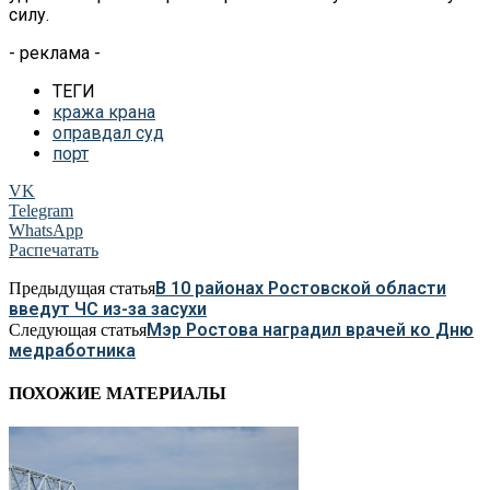
силу.
- реклама -
ТЕГИ
кража крана
оправдал суд
порт
VK
Telegram
WhatsApp
Распечатать
В 10 районах Ростовской области
Предыдущая статья
введут ЧС из-за засухи
Мэр Ростова наградил врачей ко Дню
Следующая статья
медработника
ПОХОЖИЕ МАТЕРИАЛЫ