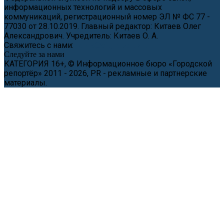
информационных технологий и массовых
коммуникаций, регистрационный номер ЭЛ № ФС 77 -
77030 от 28.10.2019. Главный редактор: Китаев Олег
Александрович. Учредитель: Китаев О. А.
Свяжитесь с нами:
news@cityreporter.ru
Следуйте за нами
КАТЕГОРИЯ 16+, © Информационное бюро «Городской
репортёр» 2011 - 2026, PR - рекламные и партнерские
материалы.