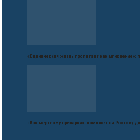
«Сценическая жизнь пролетает как мгновение»: п
«Как мёртвому припарка»: поможет ли Ростову д