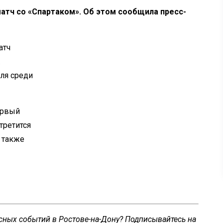
атч со
«
Спартаком
»
. Об
этом сообщила
пресс-
атч
.
ля среди
первый
третится
 также
есных событий в Ростове-на-Дону? Подписывайтесь на