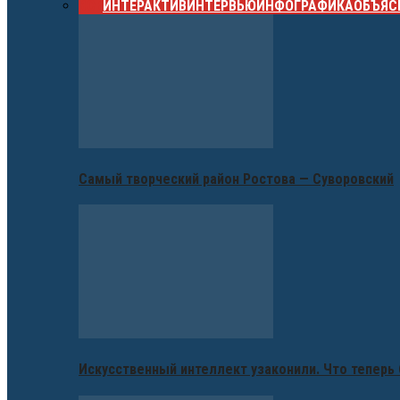
ВСЕ
ИНТЕРАКТИВ
ИНТЕРВЬЮ
ИНФОГРАФИКА
ОБЪЯС
Самый творческий район Ростова — Суворовский
Искусственный интеллект узаконили. Что теперь 