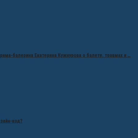
рима-балерина Екатерина Кужнурова о балете, травмах и …
изайн-код?