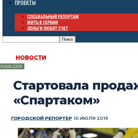
ПРОЕКТЫ
СПЕЦИАЛЬНЫЙ РЕПОРТАЖ
ЖИТЬ В СЕРБИИ
ДЕНЬГИ ЛЮБЯТ СЧЕТ
НОВОСТИ
ДСКАЯ СРЕДА
Стартовала продаж
«Спартаком»
ГОРОДСКОЙ РЕПОРТЕР
10 ИЮЛЯ 2019