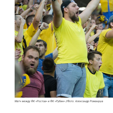
Матч между ФК «Ростов» и ФК «Рубин» //Фото: Александр Романуша