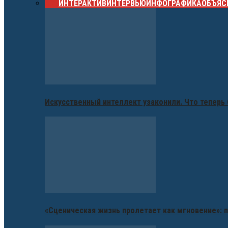
ВСЕ
ИНТЕРАКТИВ
ИНТЕРВЬЮ
ИНФОГРАФИКА
ОБЪЯС
Искусственный интеллект узаконили. Что теперь 
«Сценическая жизнь пролетает как мгновение»: п