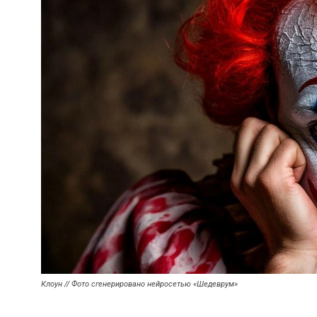
Клоун // Фото сгенерировано нейросетью «Шедеврум»