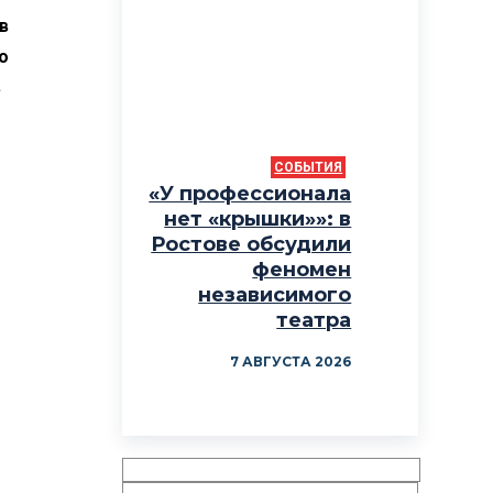
в
о
в
СОБЫТИЯ
«У профессионала
нет «крышки»»: в
Ростове обсудили
феномен
независимого
театра
7 АВГУСТА 2026