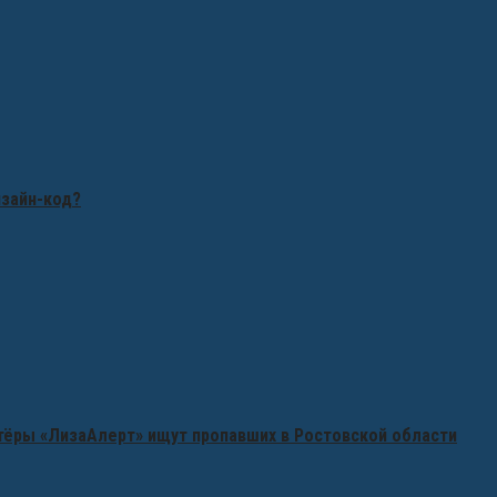
изайн-код?
нтёры «ЛизаАлерт» ищут пропавших в Ростовской области