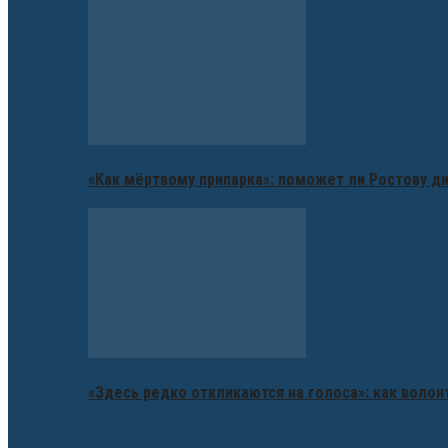
«Как мёртвому припарка»: поможет ли Ростову д
«Здесь редко откликаются на голоса»: как воло