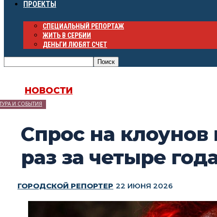
ПРОЕКТЫ
СПЕЦИАЛЬНЫЙ РЕПОРТАЖ
ЖИТЬ В СЕРБИИ
ДЕНЬГИ ЛЮБЯТ СЧЕТ
НОВОСТИ
ТУРА И СОБЫТИЯ
Спрос на клоунов 
раз за четыре год
ГОРОДСКОЙ РЕПОРТЕР
22 ИЮНЯ 2026