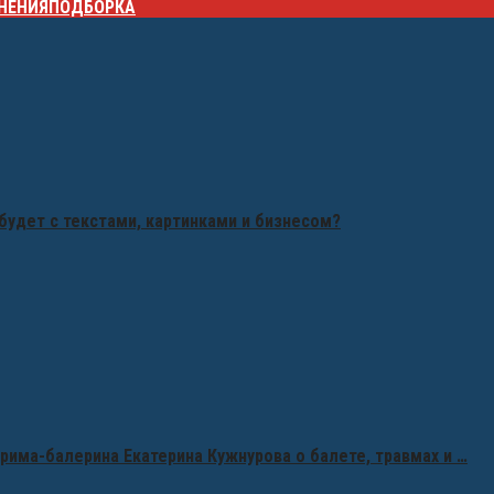
НЕНИЯ
ПОДБОРКА
будет с текстами, картинками и бизнесом?
рима-балерина Екатерина Кужнурова о балете, травмах и …