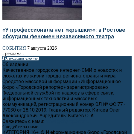
«У профессионала нет «крышки»»: в Ростове
обсудили феномен независимого театра
СОБЫТИЯ
7 августа 2026
- реклама -
Об издании
Качественное городское интернет-СМИ о новостях и
сюжетах из жизни города, региона, страны и мира.
Средство массовой информации «Информационное
бюро «Городской репортёр» зарегистрировано
Федеральной службой по надзору в сфере связи,
информационных технологий и массовых
коммуникаций, регистрационный номер ЭЛ № ФС 77 -
77030 от 28.10.2019. Главный редактор: Китаев Олег
Александрович. Учредитель: Китаев О. А.
Свяжитесь с нами:
news@cityreporter.ru
Следуйте за нами
КАТЕГОРИЯ 16+, © Информационное бюро «Городской