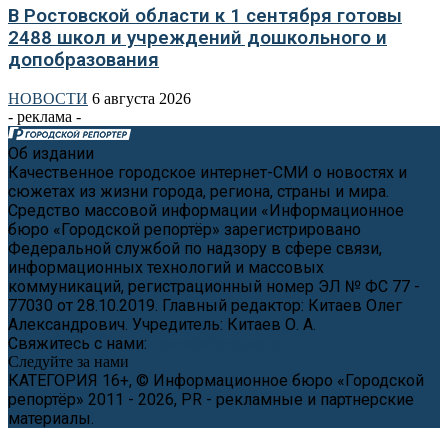
В Ростовской области к 1 сентября готовы
2488 школ и учреждений дошкольного и
допобразования
НОВОСТИ
6 августа 2026
- реклама -
Об издании
Качественное городское интернет-СМИ о новостях и
сюжетах из жизни города, региона, страны и мира.
Средство массовой информации «Информационное
бюро «Городской репортёр» зарегистрировано
Федеральной службой по надзору в сфере связи,
информационных технологий и массовых
коммуникаций, регистрационный номер ЭЛ № ФС 77 -
77030 от 28.10.2019. Главный редактор: Китаев Олег
Александрович. Учредитель: Китаев О. А.
Свяжитесь с нами:
news@cityreporter.ru
Следуйте за нами
КАТЕГОРИЯ 16+, © Информационное бюро «Городской
репортёр» 2011 - 2026, PR - рекламные и партнерские
материалы.