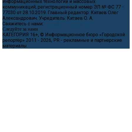
информационных технологий и массовых
коммуникаций, регистрационный номер ЭЛ № ФС 77 -
77030 от 28.10.2019. Главный редактор: Китаев Олег
Александрович. Учредитель: Китаев О. А.
Свяжитесь с нами:
news@cityreporter.ru
Следуйте за нами
КАТЕГОРИЯ 16+, © Информационное бюро «Городской
репортёр» 2011 - 2026, PR - рекламные и партнерские
материалы.