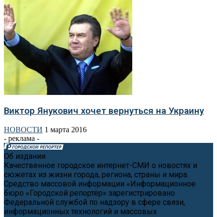
Виктор Янукович хочет вернуться на Украину
НОВОСТИ
1 марта 2016
- реклама -
Об издании
Качественное городское интернет-СМИ о новостях и
сюжетах из жизни города, региона, страны и мира.
Средство массовой информации «Информационное
бюро «Городской репортёр» зарегистрировано
Федеральной службой по надзору в сфере связи,
информационных технологий и массовых