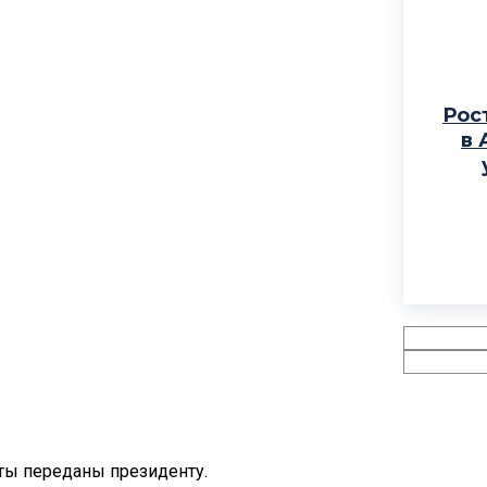
Рос
в 
ты переданы президенту.