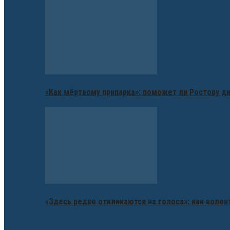
«Как мёртвому припарка»: поможет ли Ростову д
«Здесь редко откликаются на голоса»: как воло