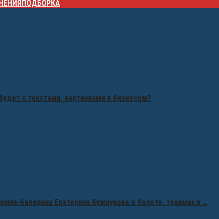
НЕНИЯ
ПОДБОРКА
будет с текстами, картинками и бизнесом?
рима-балерина Екатерина Кужнурова о балете, травмах и …