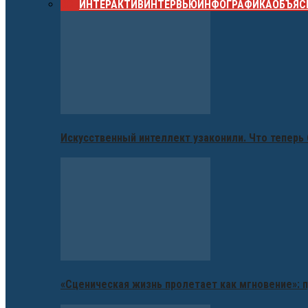
ВСЕ
ИНТЕРАКТИВ
ИНТЕРВЬЮ
ИНФОГРАФИКА
ОБЪЯС
Искусственный интеллект узаконили. Что теперь 
«Сценическая жизнь пролетает как мгновение»: п