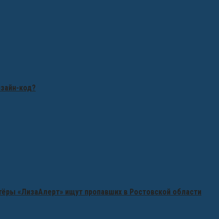
изайн-код?
нтёры «ЛизаАлерт» ищут пропавших в Ростовской области