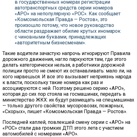
в государственных номерах регистрации
автотранспортных средств серии номеров
«АРО» на непопулярную «РОС». Как сообщает
«Комсомольская Правда — Ростов», это
произошло потому, что новое руководство
области раздражает обилие крутых иномарок
с чиновными буквами, принадлежащих
«авторитетным бизнесменам».
Такие водители зачастую напрочь игнорируют Правила
дорожного движения, нагло паркуются там, где этого
делать категорически нельзя, а работники дорожной
полиции просто не смеют их останавливать: мало ли, на
кого нарвешься. И все это вызывает неприязнь народа
к власти, поскольку такие номера как раз и
ассоциируются с ней. Поэтому решено серию «АРО»,
которая до сих пор стояла на госмашинах, передать в
министерство ЖКХ: их будут размещать на спецмашинах
— только другого свойства: мусоровозах, пожарных,
«Скорых», пишет «Комсомольская Правда — Ростов».
Последней каплей, повлекшей смену серии с «АРО» на
«РОС» стали два громких ДТП этого лета с участием
автомобилей с номерами «АРО».