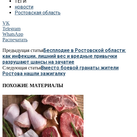
ТЕГИ
новости
Ростовская область
VK
Telegram
WhatsApp
Распечатать
Бесплодие в Ростовской области:
Предыдущая статья
как инфекции, лишний вес и вредные привычки
разрушают шансы на зачатие
Вместо боевой гранаты жители
Следующая статья
Ростова нашли зажигалку
ПОХОЖИЕ МАТЕРИАЛЫ