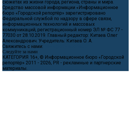
сюжетах из жизни города, региона, страны и мира.
Средство массовой информации «Информационное
бюро «Городской репортёр» зарегистрировано
Федеральной службой по надзору в сфере связи,
информационных технологий и массовых
коммуникаций, регистрационный номер ЭЛ № ФС 77 -
77030 от 28.10.2019. Главный редактор: Китаев Олег
Александрович. Учредитель: Китаев О. А.
Свяжитесь с нами:
news@cityreporter.ru
Следуйте за нами
КАТЕГОРИЯ 16+, © Информационное бюро «Городской
репортёр» 2011 - 2026, PR - рекламные и партнерские
материалы.