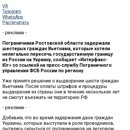
VK
Telegram
WhatsApp
Распечатать
- реклама -
Пограничники Ростовской области задержали
шестерых граждан Вьетнама, которые хотели
нелегально пересечь государственную границу
из
России на
Украину, сообщает
«
Интерфакс-
Юг
»
со
ссылкой на
пресс-службу
Пограничного
управления ФСБ России по
региону.
Уже принято решение о
выдворении шести граждан
Вьетнама. После оплаты штрафов и
процедуры
выдворения из
страны они в
течение нескольких лет
не
смогут въезжать на
территорию РФ.
- реклама -
Добавим, что во
время задержания двое граждан
Украины, которые выступали в
роли проводников,
пытались скрыться от
пограничников на
легковом