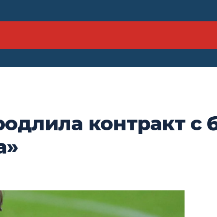
родлила контракт с
а»