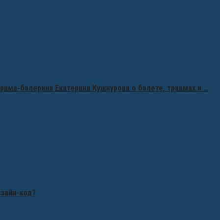
рима-балерина Екатерина Кужнурова о балете, травмах и …
изайн-код?