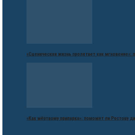
«Сценическая жизнь пролетает как мгновение»: п
«Как мёртвому припарка»: поможет ли Ростову д