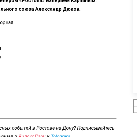
ренером
«
Ростова
»
Валерием Карпиным.
льного союза Александр Дюков.
борная
м
а
есных событий в Ростове-на-Дону? Подписывайтесь
 канал в
ЯндексДзен
и
Telegram
.