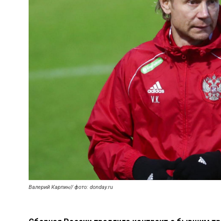
Валерий Карпин// фото: donday.ru