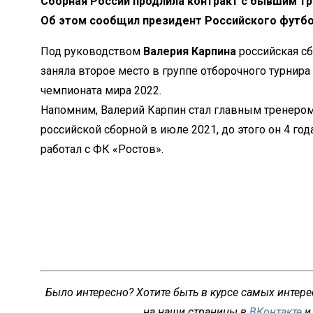
Сборная России продлила контракт с
бывшим т
Об
этом сообщил президент Российского футбо
Под руководством
Валерия Карпина
российская с
заняла второе место в
группе отборочного турнира
чемпионата мира 2022.
Напомним, Валерий Карпин стал главным тренеро
российской сборной в
июле 2021, до
этого он
4 год
работал с
ФК
«
Ростов
»
.
Было интересно? Хотите быть в курсе самых интер
на наши страницы в
ВКонтакте
и