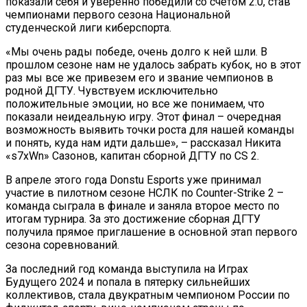
показали себя и уверенно победили со счетом 2:0, став
чемпионами первого сезона Национальной
студенческой лиги киберспорта.
«Мы очень рады победе, очень долго к ней шли. В
прошлом сезоне нам не удалось забрать кубок, но в этот
раз мы все же привезем его и звание чемпионов в
родной ДГТУ. Чувствуем исключительно
положительные эмоции, но все же понимаем, что
показали неидеальную игру. Этот финал – очередная
возможность выявить точки роста для нашей команды
и понять, куда нам идти дальше», – рассказал Никита
«s7xWn» Сазонов, капитан сборной ДГТУ по CS 2.
В апреле этого года Donstu Esports уже принимал
участие в пилотном сезоне НСЛК по Counter-Strike 2 –
команда сыграла в финале и заняла второе место по
итогам турнира. За это достижение сборная ДГТУ
получила прямое приглашение в основной этап первого
сезона соревнований.
За последний год команда выступила на Играх
Будущего 2024 и попала в пятерку сильнейших
коллективов, стала двукратным чемпионом России по