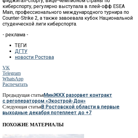
фиджитал-спорту, вице-чемпионом страны по
киберспорту, регулярно выступала в плей-офф ESEA
Main, профессионального международного турнира по
Counter-Strike 2, а также завоевала кубок Национальной
студенческой лиги киберспорта.
- реклама -
ТЕГИ
ДГТУ
новости Ростова
VK
Telegram
WhatsApp
Распечатать
МинЖКХ разорвет контракт
Предыдущая статья
с регоператором «Экострой-Дон»
В Ростовской области в первые
Следующая статья
выходные декабря потеплеет до +7
ПОХОЖИЕ МАТЕРИАЛЫ