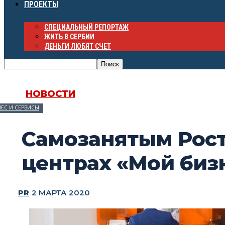
ПРОЕКТЫ
СПЕЦИАЛЬНЫЙ РЕПОРТАЖ
ЖИТЬ В СЕРБИИ
ДЕНЬГИ ЛЮБЯТ СЧЕТ
НОВОСТИ
ЕС И СЕРВИСЫ
Самозанятым Рост
центрах «Мой биз
PR
2 МАРТА 2020