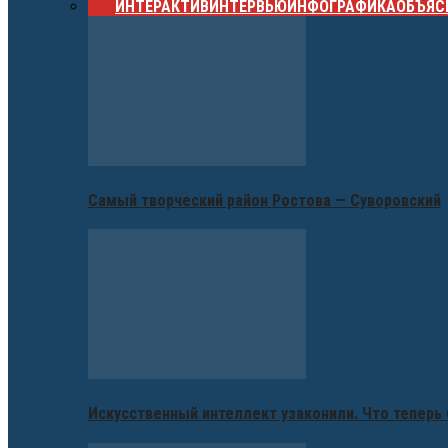
ВСЕ
ИНТЕРАКТИВ
ИНТЕРВЬЮ
ИНФОГРАФИКА
ОБЪЯС
Самый творческий район Ростова — Суворовский
Искусственный интеллект узаконили. Что теперь 