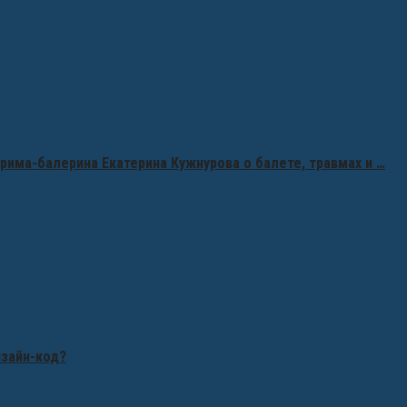
рима-балерина Екатерина Кужнурова о балете, травмах и …
изайн-код?