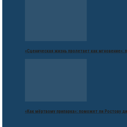
«Сценическая жизнь пролетает как мгновение»: п
«Как мёртвому припарка»: поможет ли Ростову д