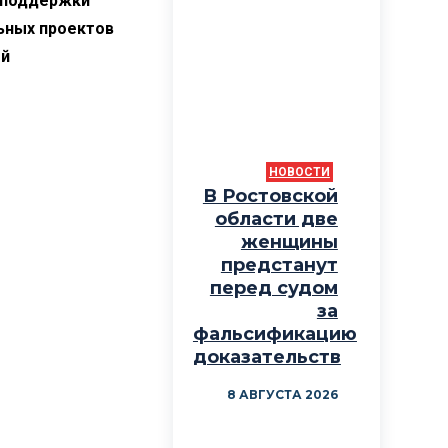
 поддержки
ьных проектов
ой
НОВОСТИ
В Ростовской
области две
женщины
предстанут
перед судом
за
фальсификацию
доказательств
8 АВГУСТА 2026