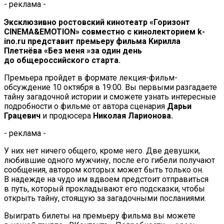
- реклама -
Эксклюзивно ростовский кинотеатр
«
Горизонт
CINEMA
&EMOTION»
совместно с
кинолекторием
k-
ino
.ru представит премьеру фильма Кирилла
Плетнёва
«
Без меня
»
за
один день
до
общероссийского старта.
Премьера пройдет в
формате
лекция-фильм-
обсуждение
10 октября в
19:00. Вы
первыми разгадаете
тайну загадочной истории и
сможете узнать интересные
подробности о
фильме от
автора сценария
Дарьи
Грацевич
и
продюсера
Николая Ларионова.
- реклама -
У
них нет ничего общего, кроме него. Две девушки,
любившие одного мужчину, после его гибели получают
сообщения, автором которых может быть только он.
В
надежде на
чудо им
вдвоем предстоит отправиться
в
путь, который прокладывают его подсказки, чтобы
открыть тайну, стоящую за
загадочными посланиями.
Выиграть билеты на
премьеру фильма вы
можете