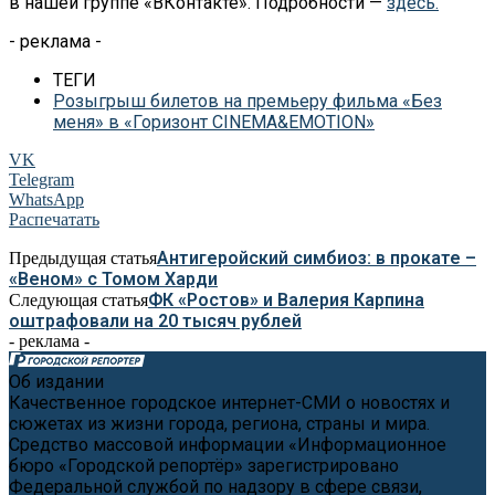
в
нашей группе
«
ВКонтакте
»
. Подробности
—
здесь.
- реклама -
ТЕГИ
Розыгрыш билетов на премьеру фильма «Без
меня» в «Горизонт CINEMA&EMOTION»
VK
Telegram
WhatsApp
Распечатать
Антигеройский симбиоз: в прокате –
Предыдущая статья
«Веном» с Томом Харди
ФК «Ростов» и Валерия Карпина
Следующая статья
оштрафовали на 20 тысяч рублей
- реклама -
Об издании
Качественное городское интернет-СМИ о новостях и
сюжетах из жизни города, региона, страны и мира.
Средство массовой информации «Информационное
бюро «Городской репортёр» зарегистрировано
Федеральной службой по надзору в сфере связи,