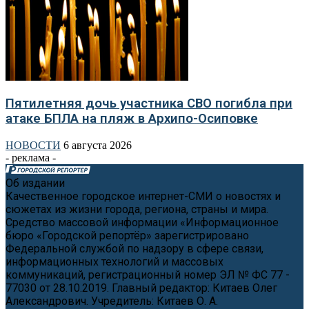
Пятилетняя дочь участника СВО погибла при
атаке БПЛА на пляж в Архипо-Осиповке
НОВОСТИ
6 августа 2026
- реклама -
Об издании
Качественное городское интернет-СМИ о новостях и
сюжетах из жизни города, региона, страны и мира.
Средство массовой информации «Информационное
бюро «Городской репортёр» зарегистрировано
Федеральной службой по надзору в сфере связи,
информационных технологий и массовых
коммуникаций, регистрационный номер ЭЛ № ФС 77 -
77030 от 28.10.2019. Главный редактор: Китаев Олег
Александрович. Учредитель: Китаев О. А.