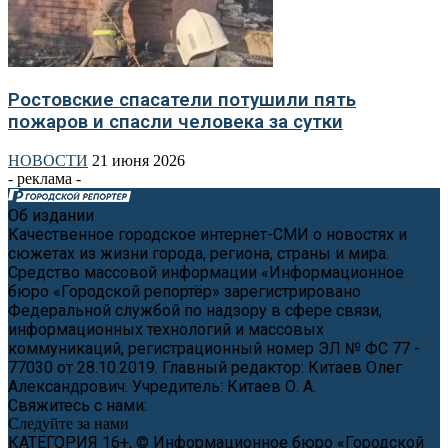
Ростовские спасатели потушили пять
пожаров и спасли человека за сутки
НОВОСТИ
21 июня 2026
- реклама -
Об издании
Качественное городское интернет-СМИ о новостях и
сюжетах из жизни города, региона, страны и мира.
Средство массовой информации «Информационное
бюро «Городской репортёр» зарегистрировано
Федеральной службой по надзору в сфере связи,
информационных технологий и массовых
коммуникаций, регистрационный номер ЭЛ № ФС 77 -
77030 от 28.10.2019. Главный редактор: Китаев Олег
Александрович. Учредитель: Китаев О. А.
Свяжитесь с нами:
news@cityreporter.ru
Следуйте за нами
КАТЕГОРИЯ 16+, © Информационное бюро «Городской