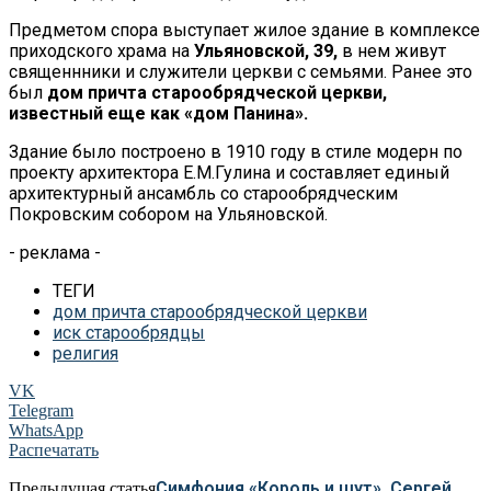
Предметом спора выступает жилое здание в комплексе
приходского храма на
Ульяновской, 39,
в нем живут
священнники и служители церкви с семьями. Ранее это
был
дом причта старообрядческой церкви,
известный еще как «дом Панина».
Здание было построено в 1910 году в стиле модерн по
проекту архитектора Е.М.Гулина и составляет единый
архитектурный ансамбль со старообрядческим
Покровским собором на Ульяновской.
- реклама -
ТЕГИ
дом причта старообрядческой церкви
иск старообрядцы
религия
VK
Telegram
WhatsApp
Распечатать
Симфония «Король и шут», Сергей
Предыдущая статья