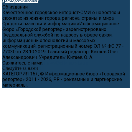
Об издании
Качественное городское интернет-СМИ о новостях и
сюжетах из жизни города, региона, страны и мира.
Средство массовой информации «Информационное
бюро «Городской репортёр» зарегистрировано
Федеральной службой по надзору в сфере связи,
информационных технологий и массовых
коммуникаций, регистрационный номер ЭЛ № ФС 77 -
77030 от 28.10.2019. Главный редактор: Китаев Олег
Александрович. Учредитель: Китаев О. А.
Свяжитесь с нами:
news@cityreporter.ru
Следуйте за нами
КАТЕГОРИЯ 16+, © Информационное бюро «Городской
репортёр» 2011 - 2026, PR - рекламные и партнерские
материалы.