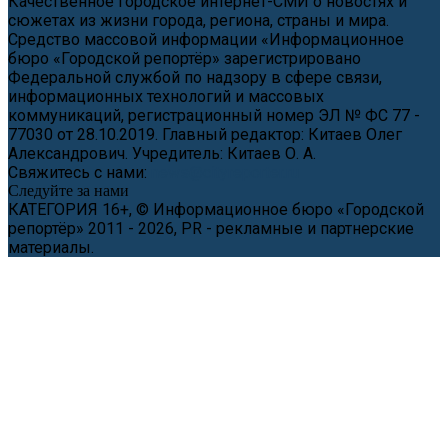
Качественное городское интернет-СМИ о новостях и
сюжетах из жизни города, региона, страны и мира.
Средство массовой информации «Информационное
бюро «Городской репортёр» зарегистрировано
Федеральной службой по надзору в сфере связи,
информационных технологий и массовых
коммуникаций, регистрационный номер ЭЛ № ФС 77 -
77030 от 28.10.2019. Главный редактор: Китаев Олег
Александрович. Учредитель: Китаев О. А.
Свяжитесь с нами:
news@cityreporter.ru
Следуйте за нами
КАТЕГОРИЯ 16+, © Информационное бюро «Городской
репортёр» 2011 - 2026, PR - рекламные и партнерские
материалы.