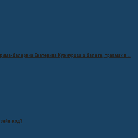
рима-балерина Екатерина Кужнурова о балете, травмах и …
изайн-код?