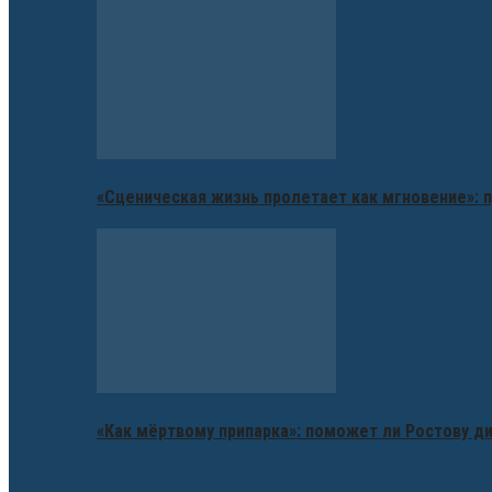
«Сценическая жизнь пролетает как мгновение»: п
«Как мёртвому припарка»: поможет ли Ростову д