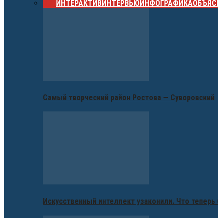
ВСЕ
ИНТЕРАКТИВ
ИНТЕРВЬЮ
ИНФОГРАФИКА
ОБЪЯС
Самый творческий район Ростова — Суворовский
Искусственный интеллект узаконили. Что теперь 