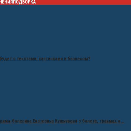
НЕНИЯ
ПОДБОРКА
будет с текстами, картинками и бизнесом?
рима-балерина Екатерина Кужнурова о балете, травмах и …