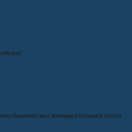
изайн-код?
нтёры «ЛизаАлерт» ищут пропавших в Ростовской области