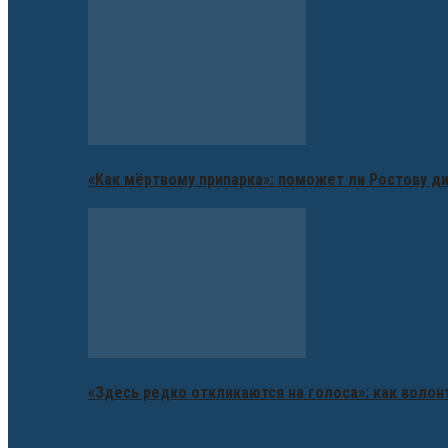
«Как мёртвому припарка»: поможет ли Ростову д
«Здесь редко откликаются на голоса»: как воло