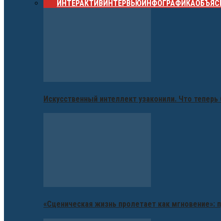
ВСЕ
ИНТЕРАКТИВ
ИНТЕРВЬЮ
ИНФОГРАФИКА
ОБЪЯС
Искусственный интеллект узаконили. Что теперь 
«Сценическая жизнь пролетает как мгновение»: п