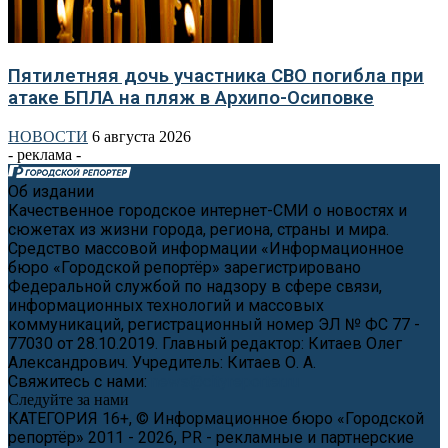
Пятилетняя дочь участника СВО погибла при
атаке БПЛА на пляж в Архипо-Осиповке
НОВОСТИ
6 августа 2026
- реклама -
Об издании
Качественное городское интернет-СМИ о новостях и
сюжетах из жизни города, региона, страны и мира.
Средство массовой информации «Информационное
бюро «Городской репортёр» зарегистрировано
Федеральной службой по надзору в сфере связи,
информационных технологий и массовых
коммуникаций, регистрационный номер ЭЛ № ФС 77 -
77030 от 28.10.2019. Главный редактор: Китаев Олег
Александрович. Учредитель: Китаев О. А.
Свяжитесь с нами:
news@cityreporter.ru
Следуйте за нами
КАТЕГОРИЯ 16+, © Информационное бюро «Городской
репортёр» 2011 - 2026, PR - рекламные и партнерские