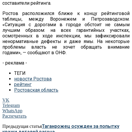
составители рейтинга.
Ростов расположился ближе к
концу рейтинговой
таблицы, между Воронежем и
Петрозаводском.
«
Ситуация с
дорогами в
городе обстоит не
самым
лучшим образом: на
всех гарантийных участках,
осмотренных в
ходе инспекции, мы
зафиксировали
ненормативные дефекты и
даже ямы. На
некоторые
проблемы власть не
хочет обращать внимание
годами
»
,
—
сообщают в
ОНФ.
- реклама -
ТЕГИ
новости Ростова
рейтинг
Ростовская область
VK
Telegram
WhatsApp
Распечатать
Таганрожец осужден за попытку
Предыдущая статья
кражи деталей вагона