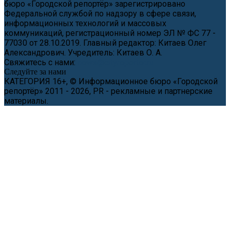
бюро «Городской репортёр» зарегистрировано
Федеральной службой по надзору в сфере связи,
информационных технологий и массовых
коммуникаций, регистрационный номер ЭЛ № ФС 77 -
77030 от 28.10.2019. Главный редактор: Китаев Олег
Александрович. Учредитель: Китаев О. А.
Свяжитесь с нами:
news@cityreporter.ru
Следуйте за нами
КАТЕГОРИЯ 16+, © Информационное бюро «Городской
репортёр» 2011 - 2026, PR - рекламные и партнерские
материалы.