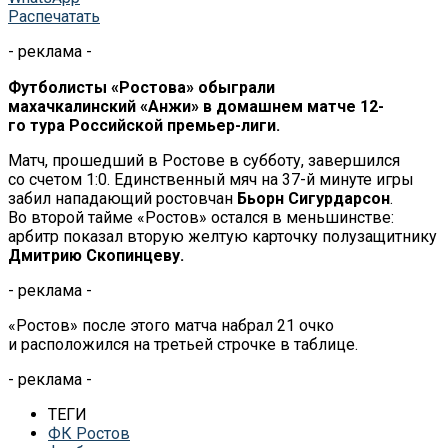
Распечатать
- реклама -
Футболисты
«
Ростова
»
обыграли
махачкалинский
«
Анжи
»
в
домашнем матче
12-
го
тура Российской
премьер-лиги
.
Матч, прошедший в
Ростове в
субботу, завершился
со
счетом 1:0. Единственный мяч на
37-й
минуте игры
забил нападающий ростовчан
Бьорн Сигурдарсон
.
Во
второй тайме
«
Ростов
»
остался в
меньшинстве:
арбитр показал вторую желтую карточку полузащитнику
Дмитрию Скопинцеву.
- реклама -
«
Ростов
»
после этого матча набрал 21 очко
и
расположился на
третьей строчке в
таблице.
- реклама -
ТЕГИ
ФК Ростов