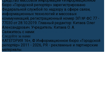
Средство массовой информации «Информационное
бюро «Городской репортёр» зарегистрировано
Федеральной службой по надзору в сфере связи,
информационных технологий и массовых
коммуникаций, регистрационный номер ЭЛ № ФС 77 -
77030 от 28.10.2019. Главный редактор: Китаев Олег
Александрович. Учредитель: Китаев О. А.
Свяжитесь с нами:
news@cityreporter.ru
Следуйте за нами
КАТЕГОРИЯ 16+, © Информационное бюро «Городской
репортёр» 2011 - 2026, PR - рекламные и партнерские
материалы.