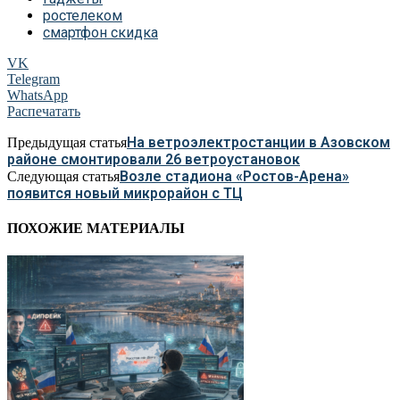
ростелеком
смартфон скидка
VK
Telegram
WhatsApp
Распечатать
На ветроэлектростанции в Азовском
Предыдущая статья
районе смонтировали 26 ветроустановок
Возле стадиона «Ростов-Арена»
Следующая статья
появится новый микрорайон с ТЦ
ПОХОЖИЕ МАТЕРИАЛЫ