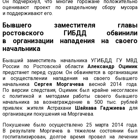
Он
подчеркнул, что многие горожане положительно
оценивают проект по
раздельному сбору мусора
и
поддерживают его.
Бывшего заместителя главы
ростовского ГИБДД обвинили
в
организации нападения на
своего
начальника
Бывший заместитель начальника УГИБДД ГУ
МВД
России по
Ростовской области
Александр Оцимик
предстанет перед судом. Он
обвиняется в
организации
и
осуществлении нападения на
своего бывшего
начальника
Сергея Моргачева
весной 2014 года.
По
версии следствия, Оцимик был крайне несогласен
с
политикой и
методами работы своего бывшего
начальника за
вознаграждение в
500
тыс.
рублей
привлек жителя Астрахани
Шайхава Гаджиева
для
организации покушения на
Моргачева.
Покушение было осуществлено 25
марта 2014 года.
В
результате Моргачев в
тяжелом состоянии был
госпитализирован, долгое время провел на
лечении