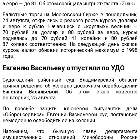
а
евро
—
до
81. Об
этом сообщала
интрнет-газета
«
Zнак
»
.
Валютные торги на
Московской бирже в
понедельник,
24 авгутста, открылись с
резкого роста курсов доллара
и
евро к
рублю. Начавшись с
«
круглых
»
величин
—
70
рублей за
доллар и
80
рублей за
евро, курсы
поднялись до
70
рублей 41
копейки и
80
рублей
87
копеек соответственно. На
следующий день скачок
курсов валют обновил исторический максимум с
1998
года.
Евгению Васильеву отпустили по
УДО
Судогодский районный суд Владимирской области
принял решение об
условно-досрочном
освобождении
Евгении Васильевой
. Об
этом стало известно
во
вторник, 25 августа.
По
просьбе защиты ключевой фигурантки дела
«
Оборонсервиса
»
Евгении Васильевой суд постановил
немедленно освободить ее
из
колонии.
Напомним, что бывшую главу департамента
имущественных отношений Минобороны России