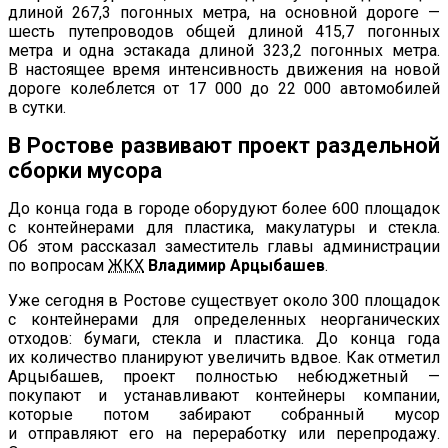
длиной 267,3 погонных метра, на
основной дороге
—
шесть путепроводов общей длиной 415,7 погонных
метра и
одна эстакада длиной 323,2 погонных метра.
В
настоящее время интенсивность движения на
новой
дороге колеблется от
17
000 до
22
000 автомобилей
в
сутки.
В
Ростове развивают проект раздельной
сборки мусора
До
конца года в
городе оборудуют более 600 площадок
с
контейнерами для пластика, макулатуры и
стекла.
Об
этом рассказал заместитель главы администрации
по
вопросам
ЖКХ
Владимир Арцыбашев
.
Уже сегодня в
Ростове существует около 300 площадок
с
контейнерами для определенных неорганических
отходов: бумаги, стекла и
пластика. До
конца года
их
количество планируют увеличить вдвое. Как отметил
Арцыбашев, проект полностью небюджетный
—
покупают и
устанавливают контейнеры компании,
которые потом забирают собранный мусор
и
отправляют его на
переработку или перепродажу.