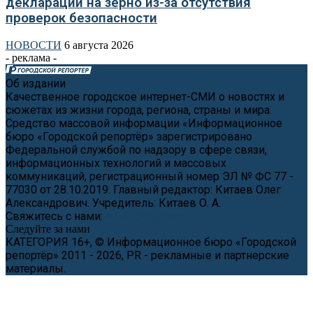
деклараций на зерно из-за отсутствия
проверок безопасности
НОВОСТИ
6 августа 2026
- реклама -
Об издании
Качественное городское интернет-СМИ о новостях и
сюжетах из жизни города, региона, страны и мира.
Средство массовой информации «Информационное
бюро «Городской репортёр» зарегистрировано
Федеральной службой по надзору в сфере связи,
информационных технологий и массовых
коммуникаций, регистрационный номер ЭЛ № ФС 77 -
77030 от 28.10.2019. Главный редактор: Китаев Олег
Александрович. Учредитель: Китаев О. А.
Свяжитесь с нами:
news@cityreporter.ru
Следуйте за нами
КАТЕГОРИЯ 16+, © Информационное бюро «Городской
репортёр» 2011 - 2026, PR - рекламные и партнерские
материалы.