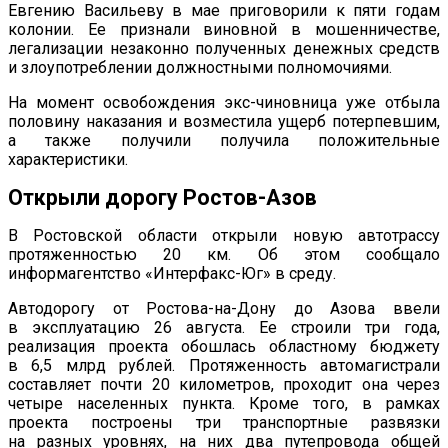
Евгению Васильеву в
мае приговорили к
пяти годам
колонии. Ее
признали виновной в
мошенничестве,
легализации незаконно полученных денежных средств
и
злоупотреблении должностными полномочиями.
На
момент освобождения
экс-чиновница
уже отбыла
половину наказания и
возместила ущерб потерпевшим,
а
также получили получила положительные
характеристики.
Открыли дорогу
Ростов-Азов
В
Ростовской области открыли новую автотрассу
протяженностью 20
км. Об
этом сообщало
информагентство
«
Интерфакс-Юг
»
в
среду.
Автодорогу от
Ростова-на-Дону
до
Азова ввели
в
эксплуатацию 26 августа. Ее
строили три года,
реализация проекта обошлась областному бюджету
в
6,5
млрд
рублей. Протяженность автомагистрали
составляет почти 20 километров, проходит она через
четыре населенных пункта. Кроме того, в
рамках
проекта построены три транспортные развязки
на
разных уровнях, на
них два путепровода общей