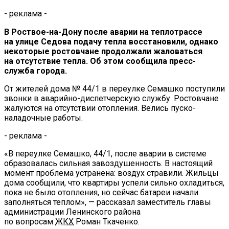
- реклама -
В
Роствое-на-Дону
после аварии на
теплотрассе
на
улице Седова подачу тепла восстановили, однако
некоторые ростовчане продолжали жаловаться
на
отсутствие тепла. Об
этом сообщила
пресс-
служба
города.
От
жителей дома
№
44/1 в
переулке Семашко поступили
звонки в
аварийно-диспетчерскую
службу. Ростовчане
жалуются на
отсутствии отопления. Велись
пуско-
наладочные
работы.
- реклама -
«
В
переулке Семашко, 44/1, после аварии в
системе
образовалась сильная завоздушенность. В
настоящий
момент проблема устранена: воздух стравили. Жильцы
дома сообщили, что квартиры успели сильно охладиться,
пока не
было отопления, но
сейчас батареи начали
заполняться теплом
»
,
—
рассказал заместитель главы
администрации Ленинского района
по
вопросам
ЖКХ
Роман Ткаченко.