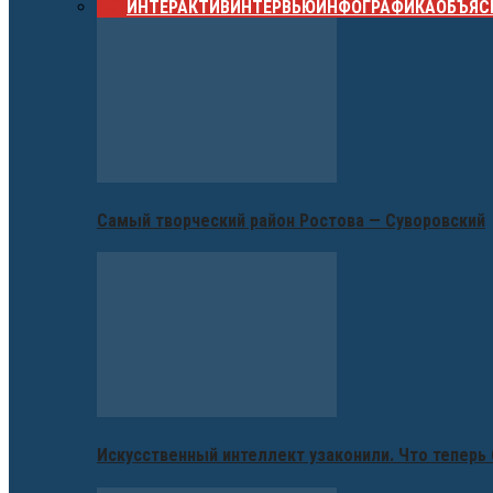
ВСЕ
ИНТЕРАКТИВ
ИНТЕРВЬЮ
ИНФОГРАФИКА
ОБЪЯС
Самый творческий район Ростова — Суворовский
Искусственный интеллект узаконили. Что теперь 