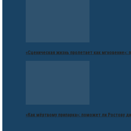
«Сценическая жизнь пролетает как мгновение»: п
«Как мёртвому припарка»: поможет ли Ростову д