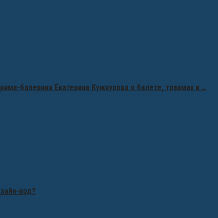
рима-балерина Екатерина Кужнурова о балете, травмах и …
изайн-код?