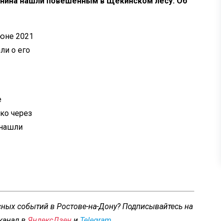
анина нашли повешенным в Щекинском лесу. Об
июне 2021
ли о его
е
ко через
 нашли
сных событий в Ростове-на-Дону? Подписывайтесь на
канал в
ЯндексДзен
и
Telegram
.