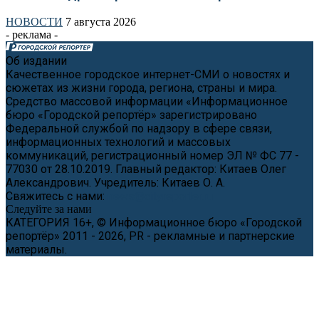
НОВОСТИ
7 августа 2026
- реклама -
Об издании
Качественное городское интернет-СМИ о новостях и
сюжетах из жизни города, региона, страны и мира.
Средство массовой информации «Информационное
бюро «Городской репортёр» зарегистрировано
Федеральной службой по надзору в сфере связи,
информационных технологий и массовых
коммуникаций, регистрационный номер ЭЛ № ФС 77 -
77030 от 28.10.2019. Главный редактор: Китаев Олег
Александрович. Учредитель: Китаев О. А.
Свяжитесь с нами:
news@cityreporter.ru
Следуйте за нами
КАТЕГОРИЯ 16+, © Информационное бюро «Городской
репортёр» 2011 - 2026, PR - рекламные и партнерские
материалы.