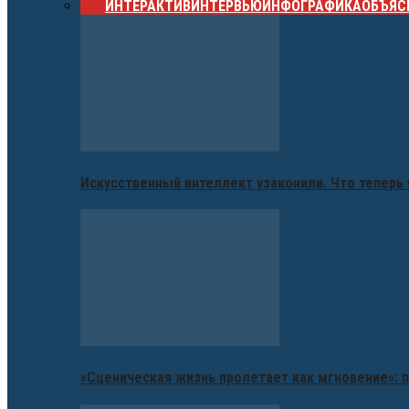
ВСЕ
ИНТЕРАКТИВ
ИНТЕРВЬЮ
ИНФОГРАФИКА
ОБЪЯС
Искусственный интеллект узаконили. Что теперь 
«Сценическая жизнь пролетает как мгновение»: п