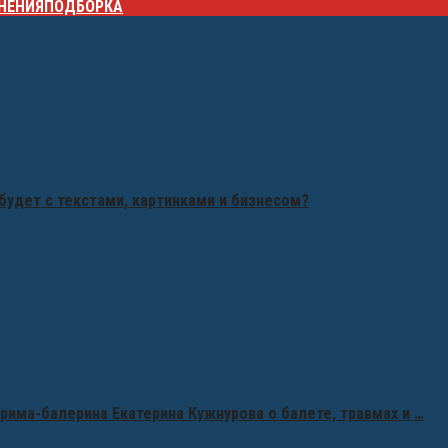
НЕНИЯ
ПОДБОРКА
будет с текстами, картинками и бизнесом?
рима-балерина Екатерина Кужнурова о балете, травмах и …