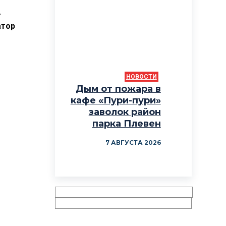
.
атор
НОВОСТИ
Дым от пожара в
кафе «Пури-пури»
заволок район
парка Плевен
7 АВГУСТА 2026