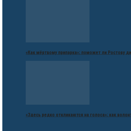
«Как мёртвому припарка»: поможет ли Ростову д
«Здесь редко откликаются на голоса»: как воло