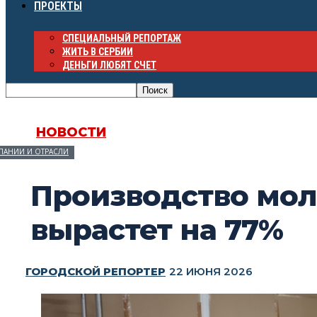
ПРОЕКТЫ
СПЕЦИАЛЬНЫЙ РЕПОРТАЖ
ЖИТЬ В СЕРБИИ
ДЕНЬГИ ЛЮБЯТ СЧЕТ
НОВОСТИ
ПАНИИ И ОТРАСЛИ
Производство мол
вырастет на 77%
ГОРОДСКОЙ РЕПОРТЕР
22 ИЮНЯ 2026