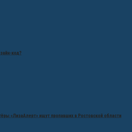
изайн-код?
нтёры «ЛизаАлерт» ищут пропавших в Ростовской области